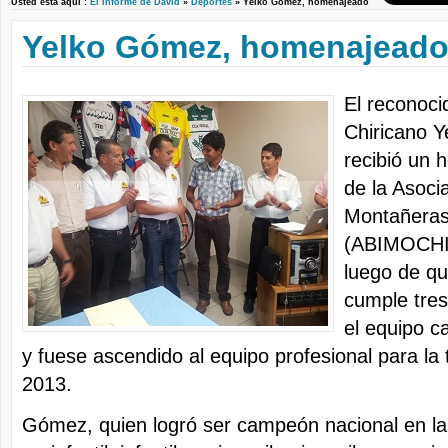
Usted está aquí :
El Informe de David
»
Deportes
» Yelko Gómez, homenajeado
Yelko Gómez, homenajead
El reconocid
Chiricano 
recibió un 
de la Asocia
Montañeras 
(ABIMOCHI)
luego de qu
cumple tres
el equipo c
y fuese ascendido al equipo profesional para l
2013.
Gómez, quien logró ser campeón nacional en la