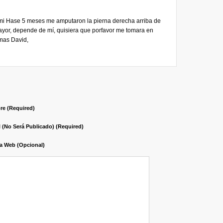
i Hase 5 meses me amputaron la pierna derecha arriba de
mayor, depende de mí, quisiera que porfavor me tomara en
omas David,
e (required)
l (no Será Publicado) (required)
a Web (opcional)