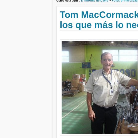
Usted está aquí :
El Informe de David
»
Fotos primera pag
Tom MacCormack 
los que más lo ne