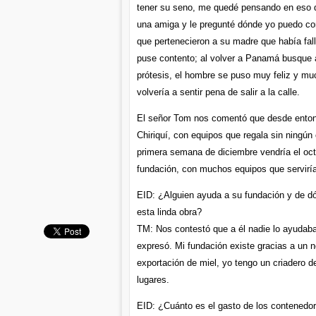
tener su seno, me quedé pensando en eso q
una amiga y le pregunté dónde yo puedo con
que pertenecieron a su madre que había fall
puse contento; al volver a Panamá busque a
prótesis, el hombre se puso muy feliz y mu
volvería a sentir pena de salir a la calle.
El señor Tom nos comentó que desde enton
Chiriquí, con equipos que regala sin ningún
primera semana de diciembre vendría el o
fundación, con muchos equipos que servirí
EID: ¿Alguien ayuda a su fundación y de d
esta linda obra?
TM: Nos contestó que a él nadie lo ayudaba 
expresó. Mi fundación existe gracias a un 
exportación de miel, yo tengo un criadero d
lugares.
EID: ¿Cuánto es el gasto de los contenedo