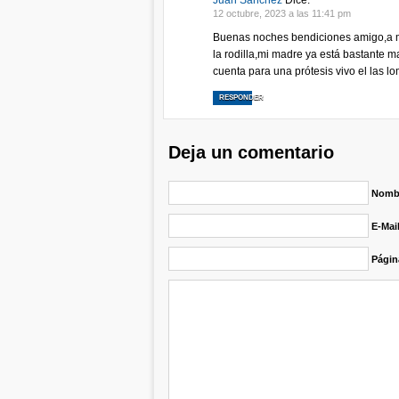
Juan Sánchez
Dice:
12 octubre, 2023 a las 11:41 pm
Buenas noches bendiciones amigo,a m
la rodilla,mi madre ya está bastante 
cuenta para una prótesis vivo el las l
RESPONDER
Deja un comentario
Nombr
E-Mai
Págin