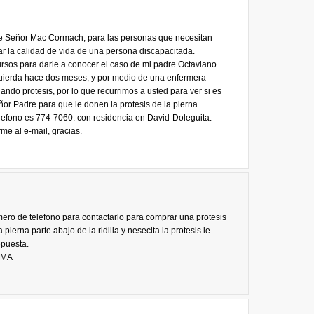
e Señor Mac Cormach, para las personas que necesitan
ar la calidad de vida de una persona discapacitada.
rsos para darle a conocer el caso de mi padre Octaviano
zquierda hace dos meses, y por medio de una enfermera
ndo protesis, por lo que recurrimos a usted para ver si es
or Padre para que le donen la protesis de la pierna
 telefono es 774-7060. con residencia en David-Doleguita.
me al e-mail, gracias.
ero de telefono para contactarlo para comprar una protesis
ierna parte abajo de la ridilla y nesecita la protesis le
epuesta.
ALMA