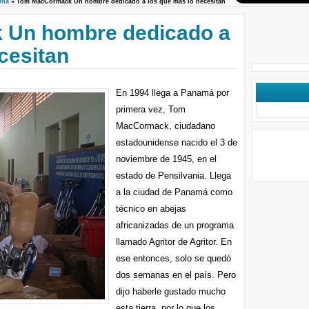
ina
» Tom MacCormack Un hombre dedicado a los que más lo necesitan
Un hombre dedicado a
cesitan
En 1994 llega a Panamá por
primera vez, Tom
MacCormack, ciudadano
estadounidense nacido el 3 de
noviembre de 1945, en el
estado de Pensilvania. Llega
a la ciudad de Panamá como
técnico en abejas
africanizadas de un programa
llamado Agritor de Agritor. En
ese entonces, solo se quedó
dos semanas en el país. Pero
dijo haberle gustado mucho
esta tierra, por lo que los