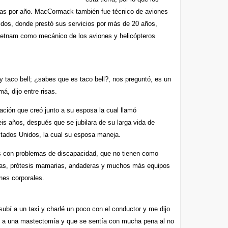
nas por año. MacCormack también fue técnico de aviones
dos, donde prestó sus servicios por más de 20 años,
ietnam como mecánico de los aviones y helicópteros
 y taco bell; ¿sabes que es taco bell?, nos preguntó, es un
, dijo entre risas.
ación que creó junto a su esposa la cual llamó
s años, después que se jubilara de su larga vida de
stados Unidos, la cual su esposa maneja.
s con problemas de discapacidad, que no tienen como
iernas, prótesis mamarias, andaderas y muchos más equipos
nes corporales.
ubí a un taxi y charlé un poco con el conductor y me dijo
do a una mastectomía y que se sentía con mucha pena al no