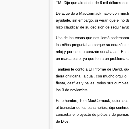
TM: Dijo que alrededor de 6 mil dólares cos
De acuerdo a MacCormack habló con muchas 
ayudarle, sin embargo, si veían que él no d
hizo claudicar de su decisión de seguir ayu
Una de las cosas que nos llamó poderosame
los niños preguntaban porque su corazón so
reloj y por eso su corazón sonaba así. El 
un marca paso, ya que tenía un problema c
También le contó a El Informe de David, que
tierra chiricana, la cual, con mucho orgullo
fiesta, desfiles y bailes, todos sus cumple
los 3 de noviembre.
Este hombre, Tom MacCormack, quien sus ra
al bienestar de los panameños, dijo sentirs
concretar el proyecto de prótesis de piern
de Dios.