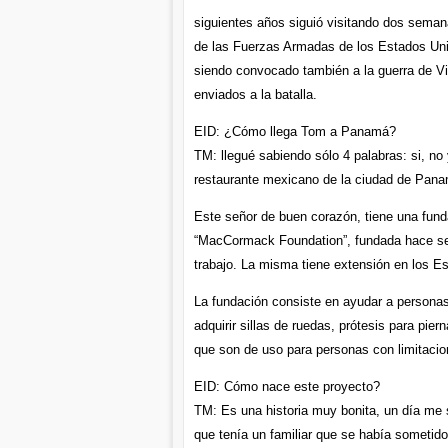
siguientes años siguió visitando dos sema
de las Fuerzas Armadas de los Estados Uni
siendo convocado también a la guerra de V
enviados a la batalla.
EID: ¿Cómo llega Tom a Panamá?
TM: llegué sabiendo sólo 4 palabras: si, no
restaurante mexicano de la ciudad de Panamá
Este señor de buen corazón, tiene una fund
“MacCormack Foundation”, fundada hace sei
trabajo. La misma tiene extensión en los E
La fundación consiste en ayudar a persona
adquirir sillas de ruedas, prótesis para p
que son de uso para personas con limitacio
EID: Cómo nace este proyecto?
TM: Es una historia muy bonita, un día me s
que tenía un familiar que se había someti