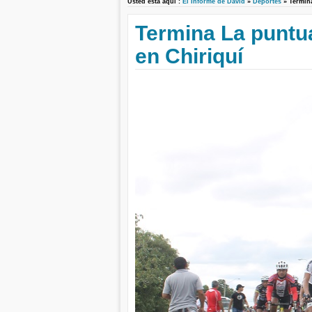
Usted está aquí :
El Informe de David
»
Deportes
» Termin
Termina La puntu
en Chiriquí