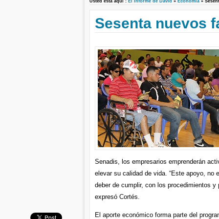
Usted está aquí :
El Informe de David
»
Economía
» Sesen
Sesenta nuevos f
Senadis, los empresarios emprenderán activ
elevar su calidad de vida. “Este apoyo, no e
deber de cumplir, con los procedimientos y 
expresó Cortés.
El aporte económico forma parte del progra