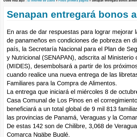
Usted está aquí :
El Informe de David
»
Fotos primera pagina
» Senapan entregará bonos alim
Senapan entregará bonos a
En aras de dar respuestas para lograr mejorar l
de panameños en condiciones de pobreza en di
país, la Secretaría Nacional para el Plan de Se
y Nutricional (SENAPAN), adscrita al Ministerio 
(MIDES), desembolsará a partir de los próximo
cuando realice una nueva entrega de las libret
Familiares para la Compra de Alimentos.
La entrega que iniciará el miércoles 8 de octub
Casa Comunal de Los Pinos en el corregimiento 
beneficiará a un total global de 9 mil 813 familia
las provincias de Panamá, Veraguas y la Coma
De estas 142 son de Chilibre, 3,068 de Veragua
Comarca Ngäbe Buglé.