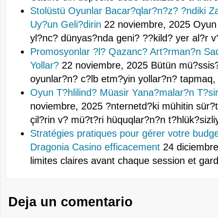
Stolüstü Oyunlar Bacar?qlar?n?z? ?ndiki 
Uy?un Geli?dirin
22 noviembre, 2025
Oyun 
yl?nc? dünyas?nda geni? ??kild? yer al?r 
Promosyonlar ?l? Qazanc? Art?rman?n Sa
Yollar?
22 noviembre, 2025
Bütün mü?ssis?
oyunlar?n? c?lb etm?yin yollar?n? tapmaq, 
Oyun T?hlilind? Müasir Yana?malar?n T?sir
noviembre, 2025
?nternetd?ki mühitin sür?tl
çil?rin v? mü?t?ri hüquqlar?n?n t?hlük?sizl
Stratégies pratiques pour gérer votre budge
Dragonia Casino efficacement
24 diciembre
limites claires avant chaque session et ga
Deja un comentario