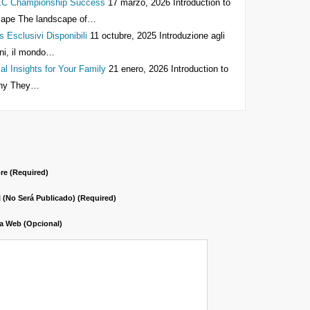
SEC Championship Success
17 marzo, 2026
Introduction to
ape The landscape of…
s Esclusivi Disponibili
11 octubre, 2025
Introduzione agli
anni, il mondo…
l Insights for Your Family
21 enero, 2026
Introduction to
Why They…
e (required)
l (no Será Publicado) (required)
a Web (opcional)