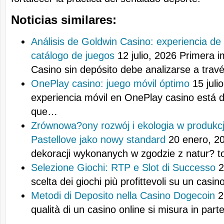
Noticias similares:
Análisis de Goldwin Casino: experiencia de
catálogo de juegos
12 julio, 2026
Primera i
Casino sin depósito debe analizarse a tra
OnePlay casino: juego móvil óptimo
15 juli
experiencia móvil en OnePlay casino está 
que…
Zrównowa?ony rozwój i ekologia w produkcji
Pastellove jako nowy standard
20 enero, 2
dekoracji wykonanych w zgodzie z natur? t
Selezione Giochi: RTP e Slot di Successo
2
scelta dei giochi più profittevoli su un casi
Metodi di Deposito nella Casino Dogecoin
21
qualità di un casino online si misura in par