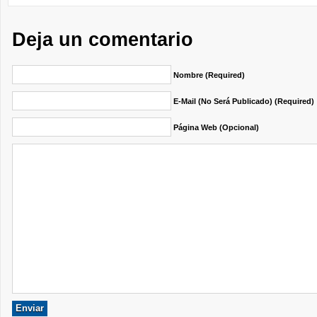
Deja un comentario
Nombre (required)
E-Mail (no Será Publicado) (required)
Página Web (opcional)