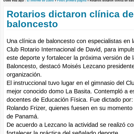
Usted está aquí :
El Informe de David
»
Fotos primera pagina
» Rotarios dictaron clínica de b
Rotarios dictaron clínica de
baloncesto
Una clínica de baloncesto con especialistas en la
Club Rotario Internacional de David, para impuls
este deporte y fortalecer la próxima versión de
Baloncesto, destacó Moisés Lezcano presidente
organización.
El instruccional tuvo lugar en el gimnasio del C
mejor conocido domo La Basita. Contempló a es
docentes de Educación Física. Fue dictado por:
Rolando Frizer, quienes fuesen en su momento 
de Panamá.
De acuerdo a Lezcano la actividad se realizó co
fortalecer la práctica del señalado deporte.