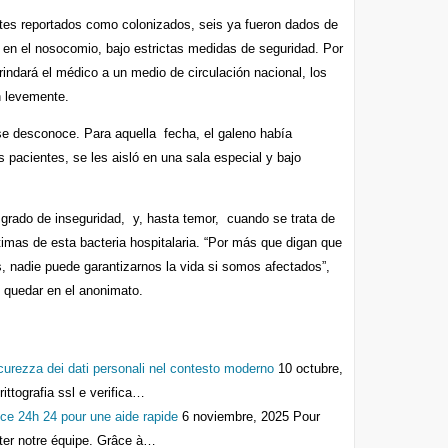
tes reportados como colonizados, seis ya fueron dados de
 en el nosocomio, bajo estrictas medidas de seguridad. Por
rindará el médico a un medio de circulación nacional, los
n levemente.
 se desconoce. Para aquella fecha, el galeno había
s pacientes, se les aisló en una sala especial y bajo
 grado de inseguridad, y, hasta temor, cuando se trata de
imas de esta bacteria hospitalaria. “Por más que digan que
, nadie puede garantizarnos la vida si somos afectados”,
ó quedar en el anonimato.
icurezza dei dati personali nel contesto moderno
10 octubre,
crittografia ssl e verifica…
ce 24h 24 pour une aide rapide
6 noviembre, 2025
Pour
cter notre équipe. Grâce à…