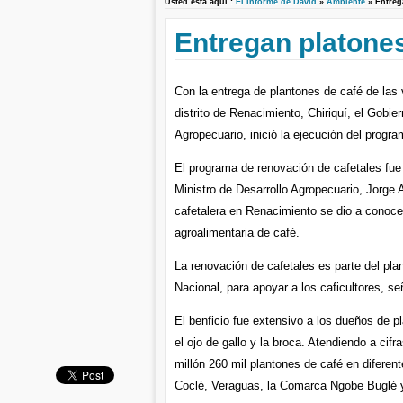
Usted está aquí :
El Informe de David
»
Ambiente
» Entreg
Entregan platones
Con la entrega de plantones de café de las
distrito de Renacimiento, Chiriquí, el Gobier
Agropecuario, inició la ejecución del progr
El programa de renovación de cafetales fue 
Ministro de Desarrollo Agropecuario, Jorge 
cafetalera en Renacimiento se dio a conocer
agroalimentaria de café.
La renovación de cafetales es parte del pla
Nacional, para apoyar a los caficultores, se
El benficio fue extensivo a los dueños de p
el ojo de gallo y la broca. Atendiendo a cif
millón 260 mil plantones de café en difere
Coclé, Veraguas, la Comarca Ngobe Buglé y