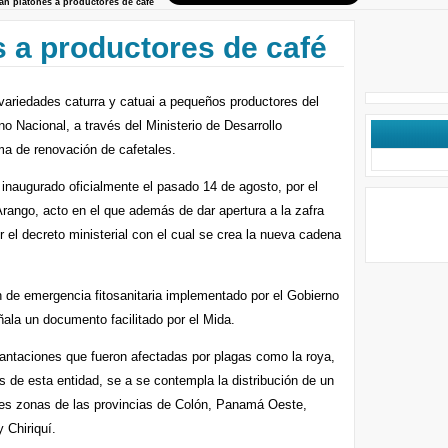
an platones a productores de café
 a productores de café
 variedades caturra y catuai a pequeños productores del
no Nacional, a través del Ministerio de Desarrollo
ama de renovación de cafetales.
inaugurado oficialmente el pasado 14 de agosto, por el
Arango, acto en el que además de dar apertura a la zafra
 el decreto ministerial con el cual se crea la nueva cadena
n de emergencia fitosanitaria implementado por el Gobierno
ñala un documento facilitado por el Mida.
lantaciones que fueron afectadas por plagas como la roya,
ras de esta entidad, se a se contempla la distribución de un
ntes zonas de las provincias de Colón, Panamá Oeste,
 Chiriquí.