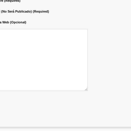
e (required)
l (no Será Publicado) (required)
a Web (opcional)