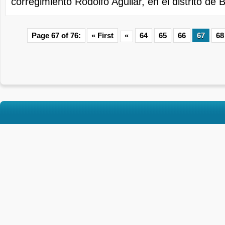
corregimiento Rodolfo Aguilar, en el distrito de B
Page 67 of 76:
« First
«
64
65
66
67
68