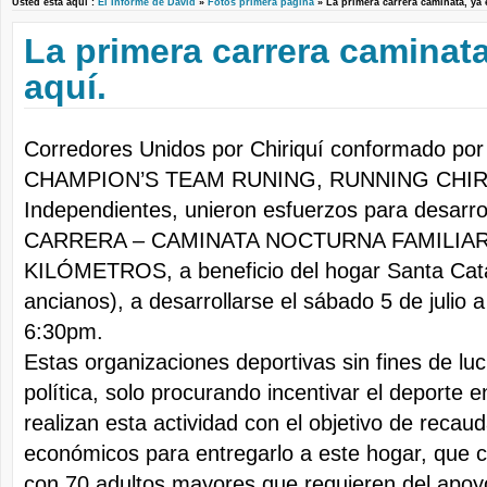
Usted está aquí :
El Informe de David
»
Fotos primera pagina
» La primera carrera caminata, ya
La primera carrera caminata
aquí.
Corredores Unidos por Chiriquí conformado por 
CHAMPION’S TEAM RUNING, RUNNING CHIRIQ
Independientes, unieron esfuerzos para desarr
CARRERA – CAMINATA NOCTURNA FAMILIAR
KILÓMETROS, a beneficio del hogar Santa Catal
ancianos), a desarrollarse el sábado 5 de julio a 
6:30pm.
Estas organizaciones deportivas sin fines de luc
política, solo procurando incentivar el deporte e
realizan esta actividad con el objetivo de recau
económicos para entregarlo a este hogar, que 
con 70 adultos mayores que requieren del apoy