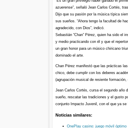
“Es un gran privilegio haber ganado el primer
azuerense”, señaló Jean Carlos Cortés, tras
Dijo que su pasión por la música típica siem
sus sueños. “Ahora tengo la facultad de hac
agradecido, con Dios”, indicó.
Sebastián “Chan” Pérez, quien ha sido el in
y medio practicando con él y que el reperto
un gran honor para un músico chiricano triu
dominado el arte.
Chan Pérez manifestó que las prácticas las
chico, debe cumplir con los deberes académ
(agrupación musical de resiente formación,
Jean Carlos Cortés, cursa el segundo año d
sueño, rescatar las tradiciones y el gusto p
conjunto Impacto Juvenil, con el que ya se 
Noticias similares:
OnePlay casino: juego móvil óptimo