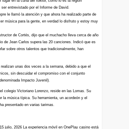
 lugar en la cuna del folklor, como lo es la región
 ser entrevistado por el Informe de David.
pre le llamó la atención y que ahora ha realizado parte de
er música para la gente, en verdad lo disfruto y estoy muy
structor de Cortés, dijo que el muchacho lleva cerca de año
rio de Jean Carlos supera las 20 canciones. Indicó que es
nfar sobre otros talentos que tradicionalmente, han
 realizan unas dos veces a la semana, debido a que el
icos, sin descuidar el compromiso con el conjunto
 denominada Impacto Juvenil).
el colegio Victoriano Lorenzo, reside en las Lomas. Su
or la música típica. Su herramienta, un acordeón y el
ha presentado en varias tarimas.
15 julio, 2026
La experiencia móvil en OnePlay casino está