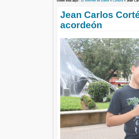
Usted está aquí :
El Informe de David
»
Cultura
» Jean Car
Jean Carlos Cort
acordeón