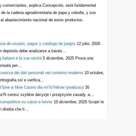
s y comerciantes, explica Concepción, será fundamental
s de la cadena agroalimentaria de papa y cebolla, y sus
 al abastecimiento nacional de estos productos.
cia de usuario, pagos y catálogo de juegos
12 julio, 2026
n depósito debe analizarse a través…
 italiano e le sue novità
5 diciembre, 2025
Prova una
 pensata per…
icurezza dei dati personali nel contesto moderno
10 octubre,
crittografia ssl e verifica…
t?pne w Nine Casino dla mi?o?ników rywalizacji
26
je?li cenisz szybkie decyzje i przejrzyste zasady, a…
ompetitive su calcio e tennis
10 diciembre, 2025
Scopri le
n diretta che ti…