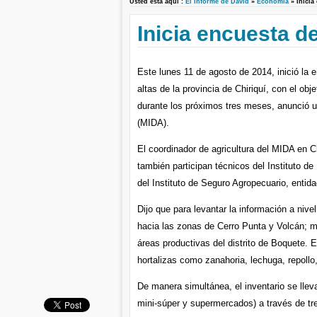
Usted está aquí :
El Informe de David
»
Economía
» Inicia
Inicia encuesta d
Este lunes 11 de agosto de 2014, inició la e
altas de la provincia de Chiriquí, con el obj
durante los próximos tres meses, anunció u
(MIDA).
El coordinador de agricultura del MIDA en C
también participan técnicos del Instituto 
del Instituto de Seguro Agropecuario, enti
Dijo que para levantar la información a niv
hacia las zonas de Cerro Punta y Volcán; m
áreas productivas del distrito de Boquete. 
hortalizas como zanahoria, lechuga, repollo
De manera simultánea, el inventario se lle
mini-súper y supermercados) a través de tre