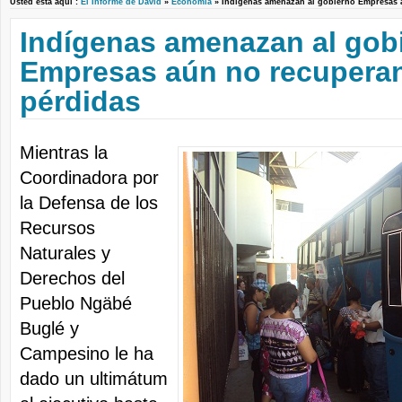
Usted está aquí :
El Informe de David
»
Economía
» Indígenas amenazan al gobierno Empresas
Indígenas amenazan al gob
Empresas aún no recupera
pérdidas
Mientras la
Coordinadora por
la Defensa de los
Recursos
Naturales y
Derechos del
Pueblo Ngäbé
Buglé y
Campesino le ha
dado un ultimátum