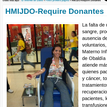
Usted está aquí :
El Informe de David
»
Fotos primera pagina
» HMIJDO-Require Donantes
HMIJDO-Require Donantes
La falta de
sangre, pro
ausencia d
voluntarios,
Materno Inf
de Obaldía
atiende más
quienes pa
y cáncer, t
tratamiento
recuperaci
pacientes, 
transfusion