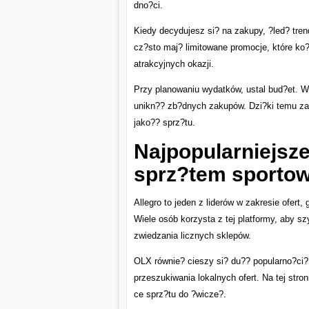
dno?ci.
Kiedy decydujesz si? na zakupy, ?led? trend
cz?sto maj? limitowane promocje, które ko?
atrakcyjnych okazji.
Przy planowaniu wydatków, ustal bud?et. W
unikn?? zb?dnych zakupów. Dzi?ki temu z
jako?? sprz?tu.
Najpopularniejsz
sprz?tem sporto
Allegro to jeden z liderów w zakresie ofert,
Wiele osób korzysta z tej platformy, aby 
zwiedzania licznych sklepów.
OLX równie? cieszy si? du?? popularno?ci
przeszukiwania lokalnych ofert. Na tej stro
ce sprz?tu do ?wicze?.