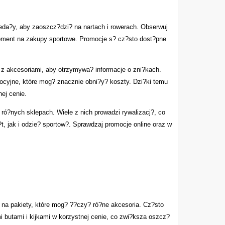
da?y, aby zaoszcz?dzi? na nartach i rowerach. Obserwuj
oment na zakupy sportowe. Promocje s? cz?sto dost?pne
 z akcesoriami, aby otrzymywa? informacje o zni?kach.
cyjne, które mog? znacznie obni?y? koszty. Dzi?ki temu
ej cenie.
 ró?nych sklepach. Wiele z nich prowadzi rywalizacj?, co
, jak i odzie? sportow?. Sprawdzaj promocje online oraz w
 na pakiety, które mog? ??czy? ró?ne akcesoria. Cz?sto
 butami i kijkami w korzystnej cenie, co zwi?ksza oszcz?