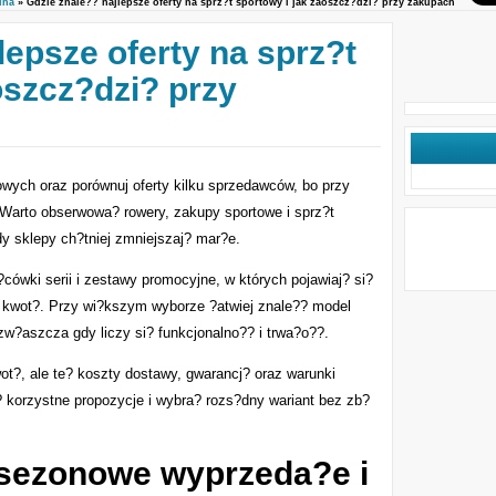
ina
» Gdzie znale?? najlepsze oferty na sprz?t sportowy i jak zaoszcz?dzi? przy zakupach
lepsze oferty na sprz?t
oszcz?dzi? przy
wych oraz porównuj oferty kilku sprzedawców, bo przy
 Warto obserwowa? rowery, zakupy sportowe i sprz?t
y sklepy ch?tniej zmniejszaj? mar?e.
cówki serii i zestawy promocyjne, w których pojawiaj? si?
? kwot?. Przy wi?kszym wyborze ?atwiej znale?? model
w?aszcza gdy liczy si? funkcjonalno?? i trwa?o??.
t?, ale te? koszty dostawy, gwarancj? oraz warunki
korzystne propozycje i wybra? rozs?dny wariant bez zb?
sezonowe wyprzeda?e i