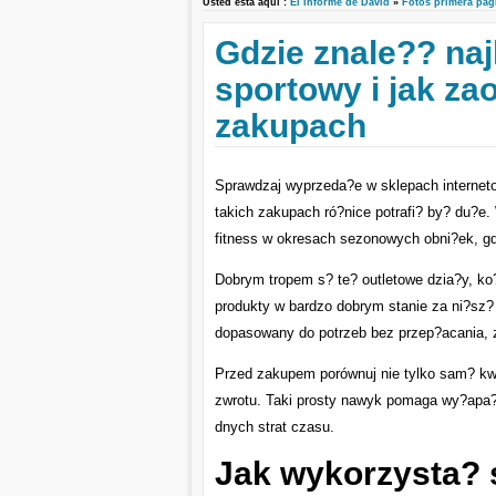
Usted está aquí :
El Informe de David
»
Fotos primera pag
Gdzie znale?? naj
sportowy i jak za
zakupach
Sprawdzaj wyprzeda?e w sklepach interneto
takich zakupach ró?nice potrafi? by? du?e.
fitness w okresach sezonowych obni?ek, gd
Dobrym tropem s? te? outletowe dzia?y, ko?
produkty w bardzo dobrym stanie za ni?sz
dopasowany do potrzeb bez przep?acania, z
Przed zakupem porównuj nie tylko sam? kwo
zwrotu. Taki prosty nawyk pomaga wy?apa? 
dnych strat czasu.
Jak wykorzysta? 