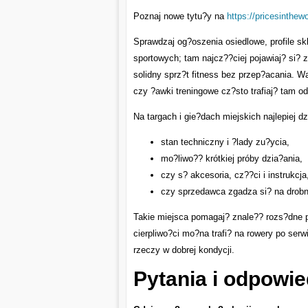
Poznaj nowe tytu?y na
https://pricesinthewo
Sprawdzaj og?oszenia osiedlowe, profile s
sportowych; tam najcz??ciej pojawiaj? si? z
solidny sprz?t fitness bez przep?acania. W
czy ?awki treningowe cz?sto trafiaj? tam o
Na targach i gie?dach miejskich najlepiej dz
stan techniczny i ?lady zu?ycia,
mo?liwo?? krótkiej próby dzia?ania,
czy s? akcesoria, cz??ci i instrukcja
czy sprzedawca zgadza si? na drobn
Takie miejsca pomagaj? znale?? rozs?dne pr
cierpliwo?ci mo?na trafi? na rowery po serw
rzeczy w dobrej kondycji.
Pytania i odpowie