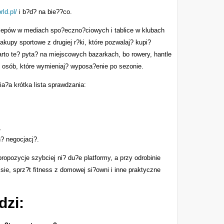
rld.pl/
i b?d? na bie??co.
klepów w mediach spo?eczno?ciowych i tablice w klubach
akupy sportowe z drugiej r?ki, które pozwalaj? kupi?
arto te? pyta? na miejscowych bazarkach, bo rowery, hantle
d osób, które wymieniaj? wyposa?enie po sezonie.
ia?a krótka lista sprawdzania:
,
? negocjacj?.
opozycje szybciej ni? du?e platformy, a przy odrobinie
isie, sprz?t fitness z domowej si?owni i inne praktyczne
dzi: