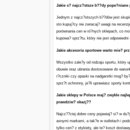
Jakie s? najcz?stsze b??dy pope?niane 
Jednym z najcz?stszych b??dów jest skupie
sto kupuj?cy nie zwracaj? uwagi na recenzj
porównania cen w ró?nych sklepach, co mo?
kupowa? sprz?tu, który nie jest odpowiedni 
Jakie akcesoria sportowe warto mie? pr
Wszystko zale?y od rodzaju sportu, który 
obuwie oraz ubrania dostosowane do warunk
r?czniki czy opaski na nadgarstki mog? by
sprz?t ochronny, je?li uprawiasz sporty kon
Jakie sklepy w Polsce maj? zwykle najl
prawdziw? okazj??
Najcz??ciej dobre ceny pojawiaj? si? w du
asnymi markami, a tak?e w outletach i p
tylko cen? z etykiety, ale te? koszt dosta