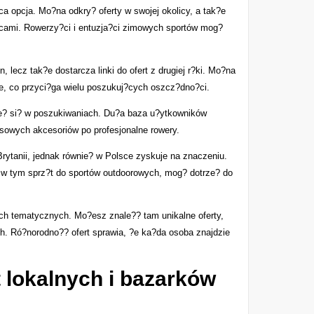
ca opcja. Mo?na odkry? oferty w swojej okolicy, a tak?e
cami. Rowerzy?ci i entuzja?ci zimowych sportów mog?
 lecz tak?e dostarcza linki do ofert z drugiej r?ki. Mo?na
e, co przyci?ga wielu poszukuj?cych oszcz?dno?ci.
rze? si? w poszukiwaniach. Du?a baza u?ytkowników
ssowych akcesoriów po profesjonalne rowery.
Brytanii, jednak równie? w Polsce zyskuje na znaczeniu.
 w tym sprz?t do sportów outdoorowych, mog? dotrze? do
ach tematycznych. Mo?esz znale?? tam unikalne oferty,
ch. Ró?norodno?? ofert sprawia, ?e ka?da osoba znajdzie
 lokalnych i bazarków