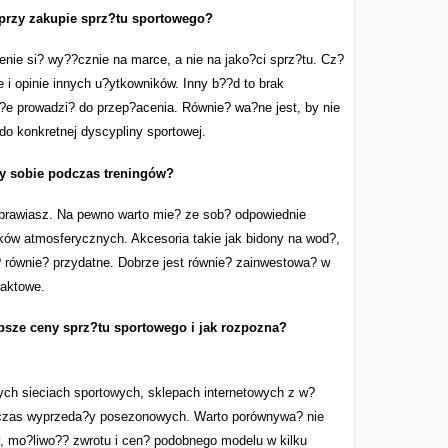
przy zakupie sprz?tu sportowego?
nie si? wy??cznie na marce, a nie na jako?ci sprz?tu. Cz?
e i opinie innych u?ytkowników. Inny b??d to brak
e prowadzi? do przep?acenia. Równie? wa?ne jest, by nie
do konkretnej dyscypliny sportowej.
zy sobie podczas treningów?
uprawiasz. Na pewno warto mie? ze sob? odpowiednie
ów atmosferycznych. Akcesoria takie jak bidony na wod?,
? równie? przydatne. Dobrze jest równie? zainwestowa? w
taktowe.
epsze ceny sprz?tu sportowego i jak rozpozna?
?ych sieciach sportowych, sklepach internetowych z w?
odczas wyprzeda?y posezonowych. Warto porównywa? nie
wy, mo?liwo?? zwrotu i cen? podobnego modelu w kilku