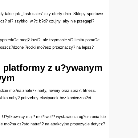
y takie jak „flash sales” czy oferty dnia. Sklepy sportowe
cz? si? szybko, wi?c b?d? czujny, aby nie przegapi?
yprzeda?e mog? kusi?, ale trzymanie si? limitu pomo?e
aoszcz?dzone ?rodki mo?esz przeznaczy? na lepsz?
e platformy z u?ywanym
wym
 gdzie mo?na znale?? narty, rowery oraz sprz?t fitness.
szybko naby? potrzebny ekwipunek bez konieczno?ci
?. U?ytkownicy maj? mo?liwo?? wystawienia og?oszenia lub
nie mo?na cz?sto natrafi? na atrakcyjne propozycje dotycz?