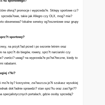
rz?tu sportowego?
które oferuj? promocje i wyprzeda?e. Sklepy sportowe cz?
y sprzeda?owe, takie jak Allegro czy OLX, mog? mie?
 warto obserwowa? lokalne serwisy og?oszeniowe oraz grupy
sprz?t sportowy?
sy, na przyk?ad przed i po sezonie letnim oraz
na sprz?t do biegów, rowery, sprz?t narciarski czy
ie? zwróci? uwag? na wyprzeda?e po?wi?teczne, kiedy to
mi rabatami.
ugiej r?ki?
ki mo?e by? korzystne, zw?aszcza je?li szukasz wysokiej
jednak dok?adnie sprawdzi? stan sprz?tu oraz zasi?gn??
na specjalistycznych portalach, gdzie osoby sprzedaj?