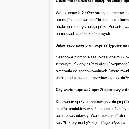
Gdzie mo?na szuka? okazji na zakup sp
Warto sprawdzi? ró?ne strony internetowe, 
sto maj? sezonowe obni?ki cen, a platform
atrakcyjne oferty z drugiej r?ki. Ponadto,
na mediach spo?eczno?ciowych.
Jakie sezonowe promocje s? typowe na 
Sezonowe promocje zazwyczaj obejmuj? okre
zimowym. Sklepy cz?sto oferuj? wyprzeda?e 
akcesoria do sportów wodnych. Warto równ
wiele produktów jest sprzedawanych z du?y
Czy warto kupowa? sprz?t sportowy z dr
Kupowanie sprz?tu sportowego z drugiej r?
jako?ci produktów w ni?szej cenie. Nale?y 
opinii o sprzedawcy. Warto poszuka? ofert 
sprz?t, który nie by? zbyt d?ugo u?ywany.