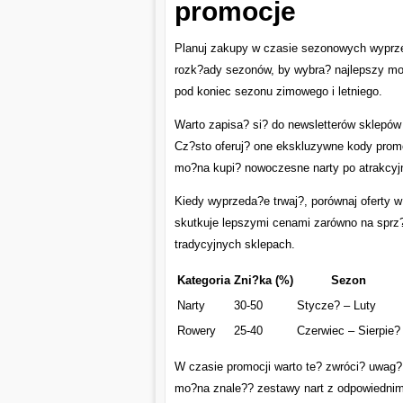
promocje
Planuj zakupy w czasie sezonowych wyprze
rozk?ady sezonów, by wybra? najlepszy m
pod koniec sezonu zimowego i letniego.
Warto zapisa? si? do newsletterów sklepów
Cz?sto oferuj? one ekskluzywne kody promo
mo?na kupi? nowoczesne narty po atrakcyjn
Kiedy wyprzeda?e trwaj?, porównaj oferty w
skutkuje lepszymi cenami zarówno na sprz?t
tradycyjnych sklepach.
Kategoria
Zni?ka (%)
Sezon
Narty
30-50
Stycze? – Luty
Rowery
25-40
Czerwiec – Sierpie?
W czasie promocji warto te? zwróci? uwag?
mo?na znale?? zestawy nart z odpowiednimi