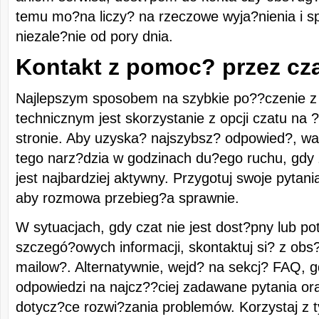
temu mo?na liczy? na rzeczowe wyja?nienia i s
niezale?nie od pory dnia.
Kontakt z pomoc? przez cz
Najlepszym sposobem na szybkie po??czenie z
technicznym jest skorzystanie z opcji czatu na 
stronie. Aby uzyska? najszybsz? odpowied?, wa
tego narz?dzia w godzinach du?ego ruchu, gdy
jest najbardziej aktywny. Przygotuj swoje pytan
aby rozmowa przebieg?a sprawnie.
W sytuacjach, gdy czat nie jest dost?pny lub po
szczegó?owych informacji, skontaktuj si? z ob
mailow?. Alternatywnie, wejd? na sekcj? FAQ, g
odpowiedzi na najcz??ciej zadawane pytania o
dotycz?ce rozwi?zania problemów. Korzystaj z 