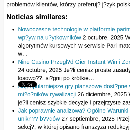
problemów klientów, którzy preferuj? j?zyk polsk
Noticias similares:
Nowoczesne technologie w platformie parima
wp?yw na u?ytkowników
2 octubre, 2025
W
algorytmów kursowych w serwisie Pari mat
w…
Nine Casino Przegl?d Gier Instant Win i Zd
24 octubre, 2025
Je?li cenisz proste zasad
losowo??, si?gnij po krótkie…
Najpopularniejsze gry planszowe dost?pne 
mi?o?ników rywalizacji
26 diciembre, 2025
je?li cenisz szybkie decyzje i przejrzyste 
Jak poprawnie analizowa? Ogólne Warunki
unikn?? b??dów
27 septiembre, 2025
Przej
sekcj?, w której opisano franszyza redukcy