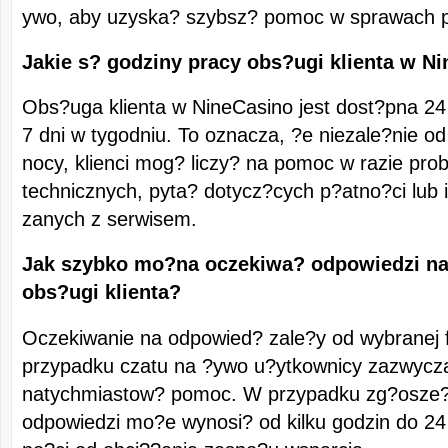
ywo, aby uzyska? szybsz? pomoc w sprawach p
Jakie s? godziny pracy obs?ugi klienta w N
Obs?uga klienta w NineCasino jest dost?pna 24
7 dni w tygodniu. To oznacza, ?e niezale?nie od
nocy, klienci mog? liczy? na pomoc w razie pr
technicznych, pyta? dotycz?cych p?atno?ci lub i
zanych z serwisem.
Jak szybko mo?na oczekiwa? odpowiedzi na
obs?ugi klienta?
Oczekiwanie na odpowied? zale?y od wybranej 
przypadku czatu na ?ywo u?ytkownicy zazwycza
natychmiastow? pomoc. W przypadku zg?osze? 
odpowiedzi mo?e wynosi? od kilku godzin do 24