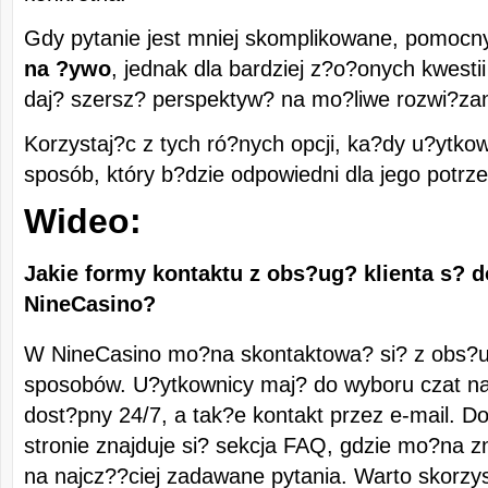
Gdy pytanie jest mniej skomplikowane, pomoc
na ?ywo
, jednak dla bardziej z?o?onych kwesti
daj? szersz? perspektyw? na mo?liwe rozwi?zan
Korzystaj?c z tych ró?nych opcji, ka?dy u?ytk
sposób, który b?dzie odpowiedni dla jego potrze
Wideo:
Jakie formy kontaktu z obs?ug? klienta s? 
NineCasino?
W NineCasino mo?na skontaktowa? si? z obs?ug?
sposobów. U?ytkownicy maj? do wyboru czat na 
dost?pny 24/7, a tak?e kontakt przez e-mail. D
stronie znajduje si? sekcja FAQ, gdzie mo?na z
na najcz??ciej zadawane pytania. Warto skorzys