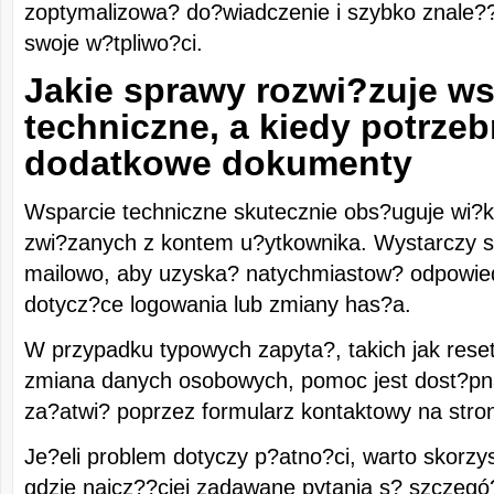
zoptymalizowa? do?wiadczenie i szybko znale?
swoje w?tpliwo?ci.
Jakie sprawy rozwi?zuje ws
techniczne, a kiedy potrze
dodatkowe dokumenty
Wsparcie techniczne skutecznie obs?uguje wi
zwi?zanych z kontem u?ytkownika. Wystarczy s
mailowo, aby uzyska? natychmiastow? odpowie
dotycz?ce logowania lub zmiany has?a.
W przypadku typowych zapyta?, takich jak rese
zmiana danych osobowych, pomoc jest dost?pna
za?atwi? poprzez formularz kontaktowy na stron
Je?eli problem dotyczy p?atno?ci, warto skorzy
gdzie najcz??ciej zadawane pytania s? szczeg