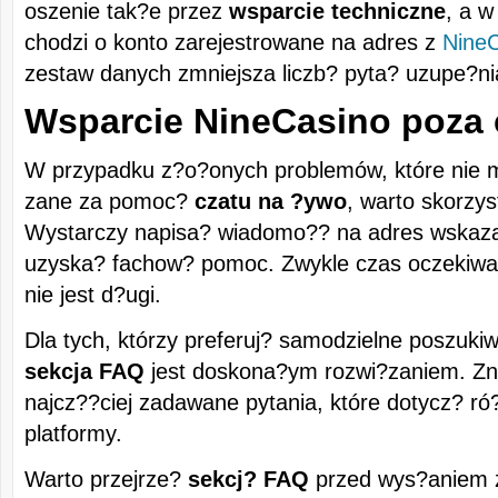
oszenie tak?e przez
wsparcie techniczne
, a w
chodzi o konto zarejestrowane na adres z
Nine
zestaw danych zmniejsza liczb? pyta? uzupe?ni
Wsparcie NineCasino poza
W przypadku z?o?onych problemów, które nie 
zane za pomoc?
czatu na ?ywo
, warto skorzys
Wystarczy napisa? wiadomo?? na adres wskazan
uzyska? fachow? pomoc. Zwykle czas oczekiwa
nie jest d?ugi.
Dla tych, którzy preferuj? samodzielne poszuki
sekcja FAQ
jest doskona?ym rozwi?zaniem. Zn
najcz??ciej zadawane pytania, które dotycz? r
platformy.
Warto przejrze?
sekcj? FAQ
przed wys?aniem z