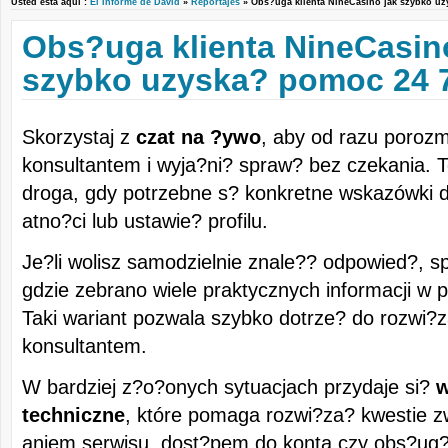
Usted está aquí :
El Informe de David
»
Reportajes
» Obs?uga klienta NineCasino jak szybko 
Obs?uga klienta NineCasin
szybko uzyska? pomoc 24 
Skorzystaj z
czat na ?ywo
, aby od razu poroz
konsultantem i wyja?ni? spraw? bez czekania. T
droga, gdy potrzebne s? konkretne wskazówki d
atno?ci lub ustawie? profilu.
Je?li wolisz samodzielnie znale?? odpowied?, 
gdzie zebrano wiele praktycznych informacji w pr
Taki wariant pozwala szybko dotrze? do rozwi?z
konsultantem.
W bardziej z?o?onych sytuacjach przydaje si?
w
techniczne
, które pomaga rozwi?za? kwestie z
aniem serwisu, dost?pem do konta czy obs?ug? t