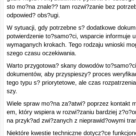
sto mo?na znale?? tam rozwi?zanie bez potrze
odpowied? obs?ugi.
W sytuacji, gdy potrzebne s? dodatkowe dokume
potwierdzenie to?samo?ci, wsparcie informuje 
wymaganych krokach. Tego rodzaju wnioski m
szego czasu oczekiwania.
Warto przygotowa? skany dowodów to?samo?ci 
dokumentów, aby przyspieszy? proces weryfikac
tego typu s? priorytetowe, ale czas rozpatrzen
szy.
Wiele spraw mo?na za?atwi? poprzez kontakt m
em, który wspiera w rozwi?zaniu bardziej z?o?
na przyk?ad zwi?zanych z nieprawid?owymi tra
Niektóre kwestie techniczne dotycz?ce funkcjon