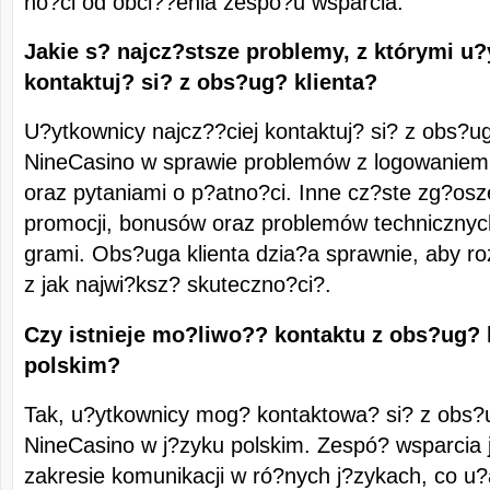
no?ci od obci??enia zespo?u wsparcia.
Jakie s? najcz?stsze problemy, z którymi u
kontaktuj? si? z obs?ug? klienta?
U?ytkownicy najcz??ciej kontaktuj? si? z obs?ug
NineCasino w sprawie problemów z logowaniem,
oraz pytaniami o p?atno?ci. Inne cz?ste zg?osz
promocji, bonusów oraz problemów technicznyc
grami. Obs?uga klienta dzia?a sprawnie, aby ro
z jak najwi?ksz? skuteczno?ci?.
Czy istnieje mo?liwo?? kontaktu z obs?ug? 
polskim?
Tak, u?ytkownicy mog? kontaktowa? si? z obs?u
NineCasino w j?zyku polskim. Zespó? wsparcia 
zakresie komunikacji w ró?nych j?zykach, co u?