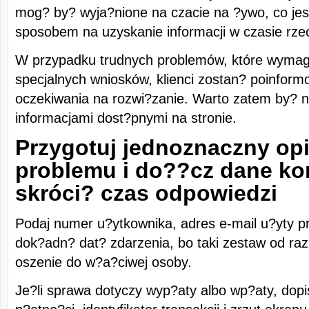
mog? by? wyja?nione na czacie na ?ywo, co j
sposobem na uzyskanie informacji w czasie rze
W przypadku trudnych problemów, które wymag
specjalnych wniosków, klienci zostan? poinform
oczekiwania na rozwi?zanie. Warto zatem by? n
informacjami dost?pnymi na stronie.
Przygotuj jednoznaczny op
problemu i do??cz dane ko
skróci? czas odpowiedzi
Podaj numer u?ytkownika, adres e-mail u?yty prz
dok?adn? dat? zdarzenia, bo taki zestaw od raz
oszenie do w?a?ciwej osoby.
Je?li sprawa dotyczy wyp?aty albo wp?aty, dop