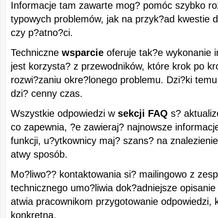
Informacje tam zawarte mog? pomóc szybko ro
typowych problemów, jak na przyk?ad kwestie do
czy p?atno?ci.
Techniczne
wsparcie
oferuje tak?e wykonanie i
jest korzysta? z przewodników, które krok po 
rozwi?zaniu okre?lonego problemu. Dzi?ki tem
dzi? cenny czas.
Wszystkie odpowiedzi w
sekcji FAQ
s? aktualiz
co zapewnia, ?e zawieraj? najnowsze informacje
funkcji, u?ytkownicy maj? szans? na znalezieni
atwy sposób.
Mo?liwo?? kontaktowania si? mailingowo z zes
technicznego umo?liwia dok?adniejsze opisanie
atwia pracownikom przygotowanie odpowiedzi, kt
konkretna.