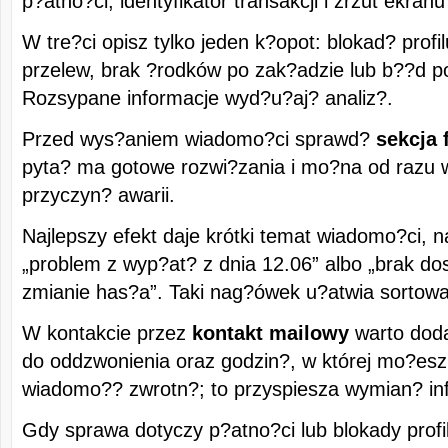
p?atno?ci, identyfikator transakcji i zrzut ekranu 
W tre?ci opisz tylko jeden k?opot: blokad? profi
przelew, brak ?rodków po zak?adzie lub b??d p
Rozsypane informacje wyd?u?aj? analiz?.
Przed wys?aniem wiadomo?ci sprawd?
sekcja 
pyta? ma gotowe rozwi?zania i mo?na od razu 
przyczyn? awarii.
Najlepszy efekt daje krótki temat wiadomo?ci, 
„problem z wyp?at? z dnia 12.06” albo „brak do
zmianie has?a”. Taki nag?ówek u?atwia sortowa
W kontakcie przez
kontakt mailowy
warto doda
do oddzwonienia oraz godzin?, w której mo?es
wiadomo?? zwrotn?; to przyspiesza wymian? inf
Gdy sprawa dotyczy p?atno?ci lub blokady profil