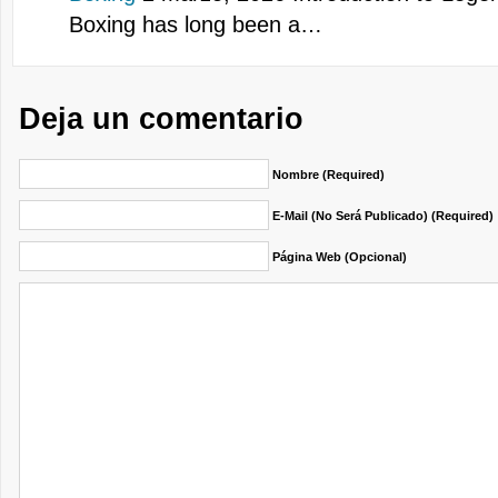
Boxing has long been a…
Deja un comentario
Nombre (required)
E-Mail (no Será Publicado) (required)
Página Web (opcional)