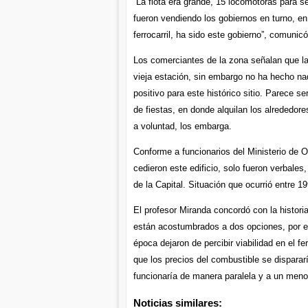
“La flota era grande, 15 locomotoras para ser
fueron vendiendo los gobiernos en turno, en
ferrocarril, ha sido este gobierno”, comunicó,
Los comerciantes de la zona señalan que la
vieja estación, sin embargo no ha hecho na
positivo para este histórico sitio. Parece s
de fiestas, en donde alquilan los alrededor
a voluntad, los embarga.
Conforme a funcionarios del Ministerio de 
cedieron este edificio, solo fueron verbales
de la Capital. Situación que ocurrió entre 1
El profesor Miranda concordó con la histor
están acostumbrados a dos opciones, por ell
época dejaron de percibir viabilidad en el f
que los precios del combustible se dispararí
funcionaría de manera paralela y a un menor
Noticias similares: