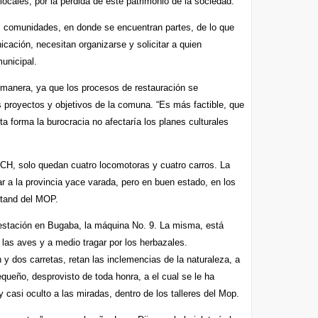
 locales, por la pérdida de este patrimonio de la sociedad.
s comunidades, en donde se encuentran partes, de lo que
cación, necesitan organizarse y solicitar a quien
unicipal.
r manera, ya que los procesos de restauración se
s proyectos y objetivos de la comuna. “Es más factible, que
a forma la burocracia no afectaría los planes culturales
NCH, solo quedan cuatro locomotoras y cuatro carros. La
r a la provincia yace varada, pero en buen estado, en los
 stand del MOP.
a estación en Bugaba, la máquina No. 9. La misma, está
as aves y a medio tragar por los herbazales.
 y dos carretas, retan las inclemencias de la naturaleza, a
equeño, desprovisto de toda honra, a el cual se le ha
 casi oculto a las miradas, dentro de los talleres del Mop.