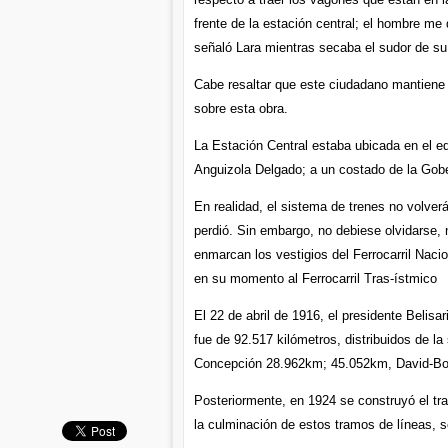
frente de la estación central; el hombre me 
señaló Lara mientras secaba el sudor de su 
Cabe resaltar que este ciudadano mantiene u
sobre esta obra.
La Estación Central estaba ubicada en el edi
Anguizola Delgado; a un costado de la Gobe
En realidad, el sistema de trenes no volverá
perdió. Sin embargo, no debiese olvidarse, n
enmarcan los vestigios del Ferrocarril Nacio
en su momento al Ferrocarril Tras-ístmico
El 22 de abril de 1916, el presidente Belisa
fue de 92.517 kilómetros, distribuidos de l
Concepción 28.962km; 45.052km, David-Boq
Posteriormente, en 1924 se construyó el t
la culminación de estos tramos de líneas, s