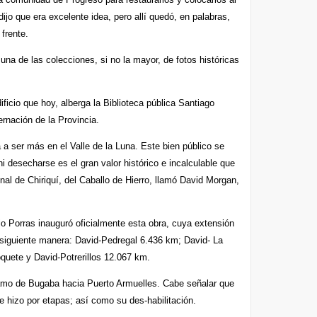
dijo que era excelente idea, pero allí quedó, en palabras,
frente.
na de las colecciones, si no la mayor, de fotos históricas
ficio que hoy, alberga la Biblioteca pública Santiago
rnación de la Provincia.
 a ser más en el Valle de la Luna. Este bien público se
i desecharse es el gran valor histórico e incalculable que
nal de Chiriquí, del Caballo de Hierro, llamó David Morgan,
rio Porras inauguró oficialmente esta obra, cuya extensión
a siguiente manera: David-Pedregal 6.436 km; David- La
uete y David-Potrerillos 12.067 km.
ramo de Bugaba hacia Puerto Armuelles. Cabe señalar que
e hizo por etapas; así como su des-habilitación.