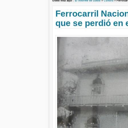
Usted está aquí :
El Informe de David
»
Cultura
» Ferrocar
Ferrocarril Nacio
que se perdió en 