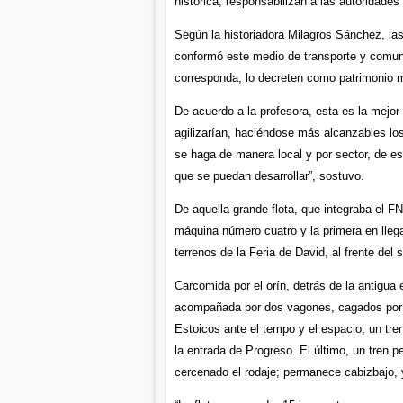
histórica, responsabilizan a las autoridades
Según la historiadora Milagros Sánchez, la
conformó este medio de transporte y comuni
corresponda, lo decreten como patrimonio m
De acuerdo a la profesora, esta es la mejo
agilizarían, haciéndose más alcanzables lo
se haga de manera local y por sector, de est
que se puedan desarrollar”, sostuvo.
De aquella grande flota, que integraba el F
máquina número cuatro y la primera en llega
terrenos de la Feria de David, al frente del
Carcomida por el orín, detrás de la antigu
acompañada por dos vagones, cagados por l
Estoicos ante el tempo y el espacio, un tren
la entrada de Progreso. El último, un tren p
cercenado el rodaje; permanece cabizbajo, y