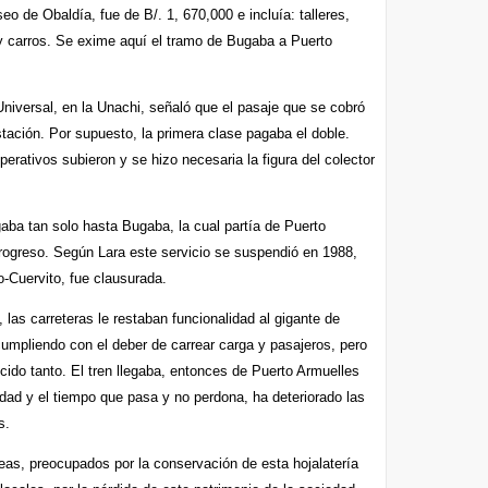
o de Obaldía, fue de B/. 1, 670,000 e incluía: talleres,
 y carros. Se exime aquí el tramo de Bugaba a Puerto
niversal, en la Unachi, señaló que el pasaje que se cobró
stación. Por supuesto, la primera clase pagaba el doble.
rativos subieron y se hizo necesaria la figura del colector
gaba tan solo hasta Bugaba, la cual partía de Puerto
rogreso. Según Lara este servicio se suspendió en 1988,
jo-Cuervito, fue clausurada.
 las carreteras le restaban funcionalidad al gigante de
cumpliendo con el deber de carrear carga y pasajeros, pero
ido tanto. El tren llegaba, entonces de Puerto Armuelles
dad y el tiempo que pasa y no perdona, ha deteriorado las
s.
as, preocupados por la conservación de esta hojalatería