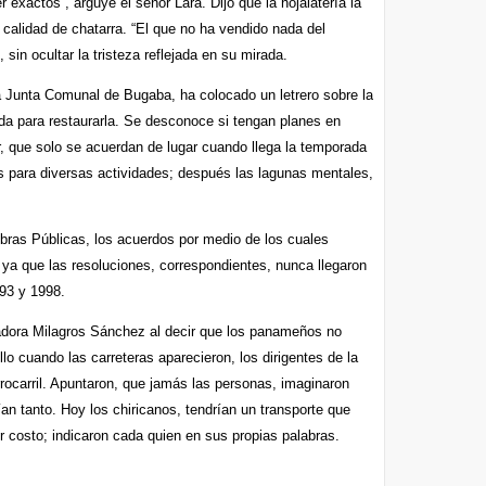
 exactos”, arguye el señor Lara. Dijo que la hojalatería la
 calidad de chatarra. “El que no ha vendido nada del
 sin ocultar la tristeza reflejada en su mirada.
 Junta Comunal de Bugaba, ha colocado un letrero sobre la
da para restaurarla. Se desconoce si tengan planes en
er, que solo se acuerdan de lugar cuando llega la temporada
es para diversas actividades; después las lagunas mentales,
Obras Públicas, los acuerdos por medio de los cuales
, ya que las resoluciones, correspondientes, nunca llegaron
993 y 1998.
iadora Milagros Sánchez al decir que los panameños no
o cuando las carreteras aparecieron, los dirigentes de la
errocarril. Apuntaron, que jamás las personas, imaginaron
an tanto. Hoy los chiricanos, tendrían un transporte que
 costo; indicaron cada quien en sus propias palabras.