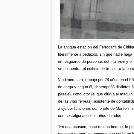
La antigua estación del Ferrocarril de Chiri
literalmente a pedazos; sin que nadie haga 
en resguardo de personas del mal vivir y el 
se encuentra, el edificio de trenes, a la en
Vladimiro Lara, trabajó por 28 años en el
de carga y según él, desempeñó distintas f
pasaje), conductor (el que dirigía al maqui
de las vías férreas), asistente de contabil
a ejercer funciones como jefe de Mantenimie
con nostalgia aquellos años dorados.
“En una ocasión, hace mucho tiempo, le pre
respecto a traer los vagones que están en l