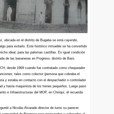
quí, ubicada en el distrito de Bugaba se está cayendo,
algo para evitarlo. Este histórico inmueble se ha convertido
nicho ideal, para las palomas castillas. En igual condición
trada de las bananeras en Progreso, distrito de Barú.
 FRCH, desde 1969 cuando fue contratado como chequeador
unciones; tales como colector (persona que cobraba el
nista y estaba en contacto con el despachador o controlador
idad y hasta maquinista de los trenes pequeños. Luego pasó
nto e Infraestructuras del MOP, en Chiriquí, él recuerda
gunté a Nicolás Alvarado director de turno su parecer
a comunidad de Progreso para restaurarlos y colocarlos al