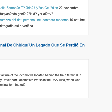
diki Zaman?n T?l?bin? Uy?un Geli?dirin
22 noviembre,
dünyas?nda geni? ??kild? yer al?r v?…
icurezza dei dati personali nel contesto moderno
10 octubre,
crittografia ssl e verifica…
ional De Chiriquí Un Legado Que Se Perdió En
ufacture of the locomotive located behind the train terminal in
by Davenport Locomotive Works in the USA. Also, when was
erminal terminated?