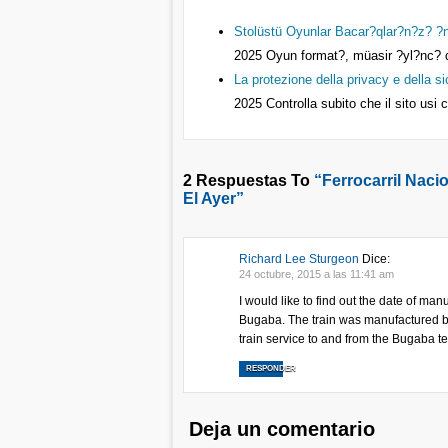
Stolüstü Oyunlar Bacar?qlar?n?z? ?n
2025
Oyun format?, müasir ?yl?nc? 
La protezione della privacy e della s
2025
Controlla subito che il sito usi 
2 Respuestas To
“Ferrocarril Nac
El Ayer”
Richard Lee Sturgeon
Dice:
24 octubre, 2015 a las 11:41 am
I would like to find out the date of man
Bugaba. The train was manufactured 
train service to and from the Bugaba t
RESPONDER
Deja un comentario