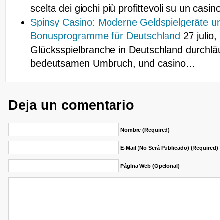
scelta dei giochi più profittevoli su un casi
Spinsy Casino: Moderne Geldspielgeräte u
Bonusprogramme für Deutschland
27 julio,
Glücksspielbranche in Deutschland durchläu
bedeutsamen Umbruch, und casino…
Deja un comentario
Nombre (required)
E-Mail (no Será Publicado) (required)
Página Web (opcional)