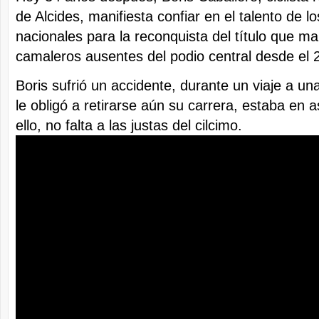
de Alcides, manifiesta confiar en el talento de l
nacionales para la reconquista del título que ma
camaleros ausentes del podio central desde el 
Boris sufrió un accidente, durante un viaje a u
le obligó a retirarse aún su carrera, estaba en 
ello, no falta a las justas del cilcimo.