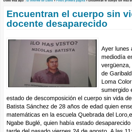
Usted está aquí :
El Informe de David
»
Fotos primera pagina
» Encuentran el cuerpo sin vida
Encuentran el cuerpo sin v
docente desaparecido
Ayer lunes 
mediodía e
vergüenza, 
de Garibald
Loma Color
sumergido e
estado de descomposición el cuerpo sin vida del
Batista Sánchez de 28 años de edad quien ense
matemáticas en la escuela Quebrada del Loro,
Ngabe Buglé, quien había estado desaparecido 
tarde del pasado viernes 24 de agosto. A las 1