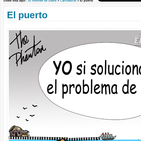
Usted está aquí :
El Informe de David
»
Caricaturas
» El puerto
El puerto