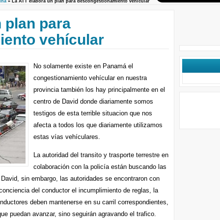
ina
» La ATT elabora un plan para descongestionamiento vehícular
 plan para
ento vehícular
No solamente existe en Panamá el
congestionamiento vehícular en nuestra
provincia también los hay principalmente en el
centro de David donde diariamente somos
testigos de esta terrible situacion que nos
afecta a todos los que diariamente utilizamos
estas vías vehículares.
La autoridad del transito y trasporte terrestre en
colaboración con la policía están buscando las
en David, sin embargo, las autoridades se encontraron con
e conciencia del conductor el incumplimiento de reglas, la
 conductores deben mantenerse en su carril correspondientes,
 que puedan avanzar, sino seguirán agravando el trafico.