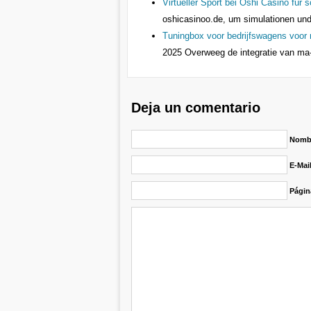
Virtueller Sport bei Oshi Casino für 
oshicasinoo.de, um simulationen und 
Tuningbox voor bedrijfswagens voor m
2025
Overweeg de integratie van ma
Deja un comentario
Nombr
E-Mai
Págin