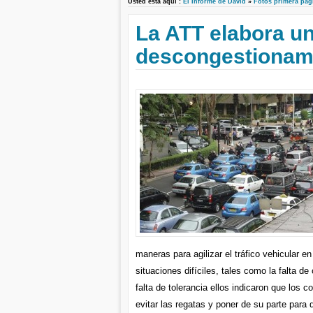
Usted está aquí :
El Informe de David
»
Fotos primera pag
La ATT elabora un
descongestionami
maneras para agilizar el tráfico vehicular 
situaciones difíciles, tales como la falta d
falta de tolerancia ellos indicaron que los
evitar las regatas y poner de su parte para