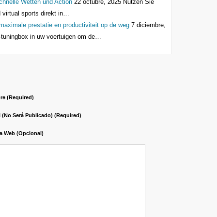
schnelle Wetten und Action
22 octubre, 2025
Nutzen Sie
virtual sports direkt in…
aximale prestatie en productiviteit op de weg
7 diciembre,
-tuningbox in uw voertuigen om de…
e (required)
l (no Será Publicado) (required)
a Web (opcional)