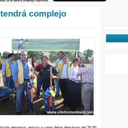
ctivo 20-30 tendrá complejo deportivo
 tendrá complejo
lación deportiva, estuvo a cargo delos directivos del 20-30,