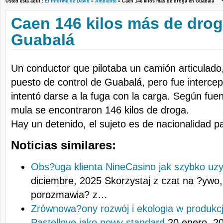
Usted está aquí :
El Informe de David
»
Ambiente
» Caen 146 kilos más de droga en Guabalá
Caen 146 kilos más de drog
Guabalá
Un conductor que pilotaba un camión articulado, 
puesto de control de Guabalá, pero fue interce
intentó darse a la fuga con la carga. Según fuent
mula se encontraron 146 kilos de droga.
Hay un detenido, el sujeto es de nacionalidad 
Noticias similares:
Obs?uga klienta NineCasino jak szybko uz
diciembre, 2025
Skorzystaj z czat na ?ywo
porozmawia? z…
Zrównowa?ony rozwój i ekologia w produkcji
Pastellove jako nowy standard
20 enero, 2