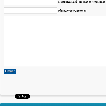
E-Mail (no Será Publicado) (required)
Página Web (opcional)