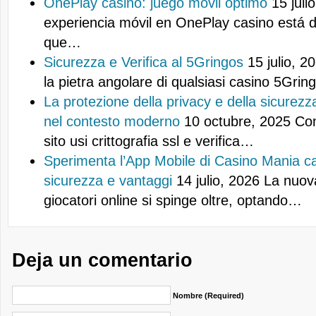
OnePlay casino: juego móvil óptimo
15 juli
experiencia móvil en OnePlay casino está 
que…
Sicurezza e Verifica al 5Gringos
15 julio, 2
la pietra angolare di qualsiasi casino 5Gri
La protezione della privacy e della sicurezza
nel contesto moderno
10 octubre, 2025
Con
sito usi crittografia ssl e verifica…
Sperimenta l’App Mobile di Casino Mania c
sicurezza e vantaggi
14 julio, 2026
La nuov
giocatori online si spinge oltre, optando…
Deja un comentario
Nombre (required)