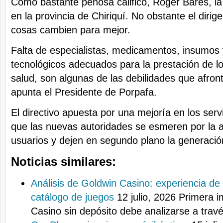
Como bastante penosa calificó, Roger Barés, la 
en la provincia de Chiriquí. No obstante el dirig
cosas cambien para mejor.
Falta de especialistas, medicamentos, insumos
tecnológicos adecuados para la prestación de lo
salud, son algunas de las debilidades que afront
apunta el Presidente de Porpafa.
El directivo apuesta por una mejoría en los serv
que las nuevas autoridades se esmeren por la a
usuarios y dejen en segundo plano la generación
Noticias similares:
Análisis de Goldwin Casino: experiencia de
catálogo de juegos
12 julio, 2026
Primera i
Casino sin depósito debe analizarse a tra