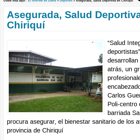
Usted está aquí :
El Informe de David
»
Deportes
» Asegurada, Salud Deportiva en Chiriquí
Asegurada, Salud Deportiv
Chiriquí
“Salud Inte
deportistas
desarrolla
atrás, un g
profesional
encabezados
Carlos Guer
Poli-centro
barriada Sa
procura asegurar, el bienestar sanitario de los a
provincia de Chiriquí
.