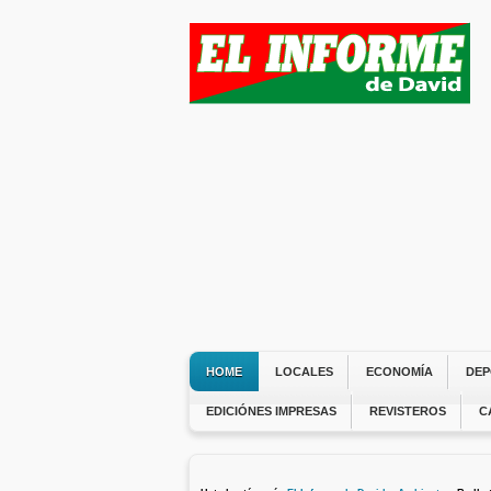
HOME
LOCALES
ECONOMÍA
DEP
EDICIÓNES IMPRESAS
REVISTEROS
C