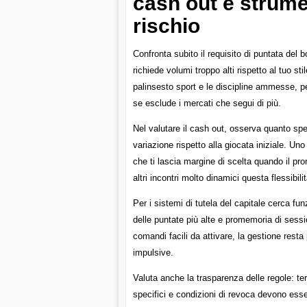
cash out e strume
rischio
Confronta subito il requisito di puntata del b
richiede volumi troppo alti rispetto al tuo stil
palinsesto sport e le discipline ammesse, pe
se esclude i mercati che segui di più.
Nel valutare il cash out, osserva quanto sp
variazione rispetto alla giocata iniziale. Un
che ti lascia margine di scelta quando il p
altri incontri molto dinamici questa flessibil
Per i sistemi di tutela del capitale cerca fun
delle puntate più alte e promemoria di sessi
comandi facili da attivare, la gestione resta 
impulsive.
Valuta anche la trasparenza delle regole: ter
specifici e condizioni di revoca devono es