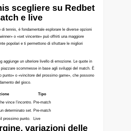
nis scegliere su Redbet
atch e live
di tennis, è fondamentale esplorare le diverse opzioni
winner» o «set vincente» può offrirti una maggiore
e popolari e ti permettono di sfruttare le migliori
ing aggiunge un ulteriore livello di emozione. Le quote in
i piazzare scommesse in base agli sviluppi del match. È
mo punto» o «vincitore del prossimo game», che possono
ndamento del gioco.
zione
Tipo
he vince l’incontro.
Pre-match
un determinato set.
Pre-match
il prossimo punto.
Live
ine, variazioni delle