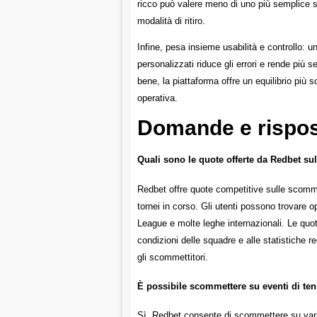
ricco può valere meno di uno più semplice 
modalità di ritiro.
Infine, pesa insieme usabilità e controllo: un
personalizzati riduce gli errori e rende più 
bene, la piattaforma offre un equilibrio più so
operativa.
Domande e rispos
Quali sono le quote offerte da Redbet s
Redbet offre quote competitive sulle scomme
tornei in corso. Gli utenti possono trovare 
League e molte leghe internazionali. Le quo
condizioni delle squadre e alle statistiche 
gli scommettitori.
È possibile scommettere su eventi di te
Sì, Redbet consente di scommettere su vari e