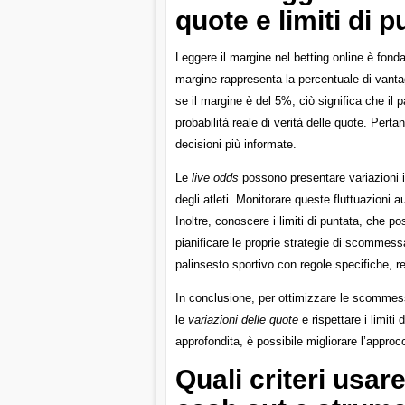
quote e limiti di 
Leggere il margine nel betting online è fonda
margine rappresenta la percentuale di van
se il margine è del 5%, ciò significa che il p
probabilità reale di verità delle quote. Perta
decisioni più informate.
Le
live odds
possono presentare variazioni i
degli atleti. Monitorare queste fluttuazioni 
Inoltre, conoscere i limiti di puntata, che po
pianificare le proprie strategie di scommes
palinsesto sportivo con regole specifiche, ren
In conclusione, per ottimizzare le scommess
le
variazioni delle quote
e rispettare i limiti
approfondita, è possibile migliorare l’appro
Quali criteri usar