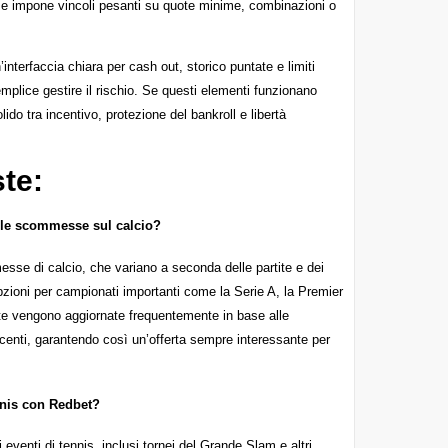
se impone vincoli pesanti su quote minime, combinazioni o
’interfaccia chiara per cash out, storico puntate e limiti
semplice gestire il rischio. Se questi elementi funzionano
lido tra incentivo, protezione del bankroll e libertà
te:
ulle scommesse sul calcio?
sse di calcio, che variano a seconda delle partite e dei
opzioni per campionati importanti come la Serie A, la Premier
te vengono aggiornate frequentemente in base alle
recenti, garantendo così un’offerta sempre interessante per
nnis con Redbet?
venti di tennis, inclusi tornei del Grande Slam e altri