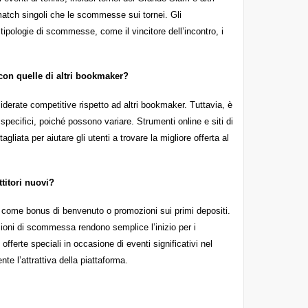
atch singoli che le scommesse sui tornei. Gli
ipologie di scommesse, come il vincitore dell’incontro, i
con quelle di altri bookmaker?
erate competitive rispetto ad altri bookmaker. Tuttavia, è
 specifici, poiché possono variare. Strumenti online e siti di
liata per aiutare gli utenti a trovare la migliore offerta al
titori nuovi?
, come bonus di benvenuto o promozioni sui primi depositi.
opzioni di scommessa rendono semplice l’inizio per i
 offerte speciali in occasione di eventi significativi nel
te l’attrattiva della piattaforma.