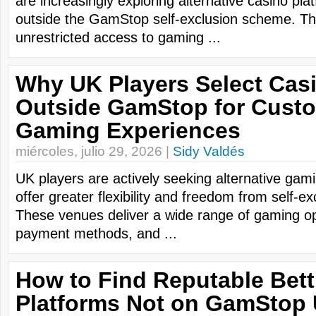
are increasingly exploring alternative casino pla
outside the GamStop self-exclusion scheme. Th
unrestricted access to gaming ...
Why UK Players Select Cas
Outside GamStop for Custo
Gaming Experiences
miércoles, julio 29, 2026 |
Sidy Valdés
UK players are actively seeking alternative gami
offer greater flexibility and freedom from self-exc
These venues deliver a wide range of gaming op
payment methods, and ...
How to Find Reputable Bett
Platforms Not on GamStop