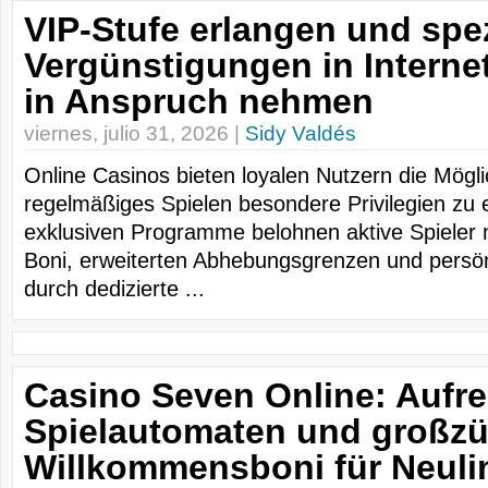
VIP-Stufe erlangen und spez
Vergünstigungen in Interne
in Anspruch nehmen
viernes, julio 31, 2026 |
Sidy Valdés
Online Casinos bieten loyalen Nutzern die Mögli
regelmäßiges Spielen besondere Privilegien zu 
exklusiven Programme belohnen aktive Spieler m
Boni, erweiterten Abhebungsgrenzen und persö
durch dedizierte ...
Casino Seven Online: Aufr
Spielautomaten und großzü
Willkommensboni für Neuli